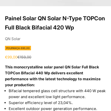
Painel Solar QN Solar N-Type TOPCon
Full Black Bifacial 420 Wp
QN Solar
POUPANÇA €60,00
Preço de promoção
Preço normal
€99,00
€159,00
This monocrystalline solar panel QN Solar Full Black
TOPCon Bifacial 440 Wp delivers excellent
performance with the latest technology to maximize
your production:
Bifacial tempered glass cell structure with 440 W peak
power and excellent low light performance.
Superior efficiency level of 23,04%.
Excellent outdoor power generation performance.