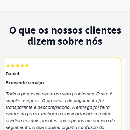
O que os nossos clientes
dizem sobre nós
Rafael
Excelente atendimento ao cliente
emas. O site é
Excelente atendimento ao cliente, entreg
gamento foi
produto de qualidade a um bom preço.
rega foi feita
Nov 11, 2025
tadora a tenha
as um número de
Bateria solar Marstek Venus E 3.0 - 5.12
onfusão da