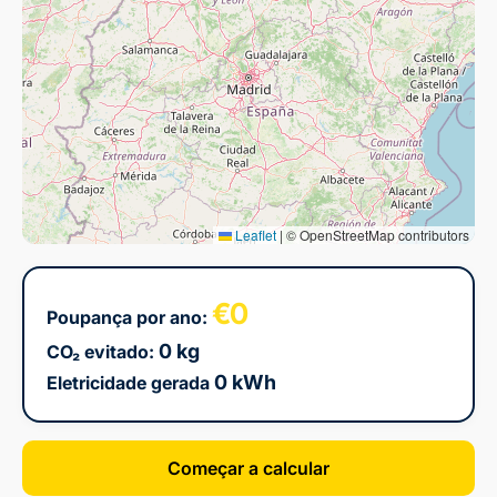
Leaflet
|
© OpenStreetMap contributors
€0
Poupança por ano:
0 kg
CO₂ evitado:
0 kWh
Eletricidade gerada
Começar a calcular