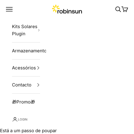
Skip to content
Robinsun
Navigation menu
Pesquisa
Carri
Kits Solares
Plugin
Armazenamento
Acessórios
Contacto
🎁Promo🎁
LOGIN
Está a um passo de poupar