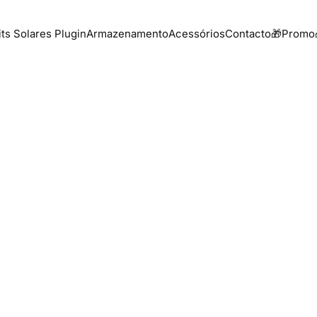
its Solares Plugin
Armazenamento
Acessórios
Contacto
🎁Promo