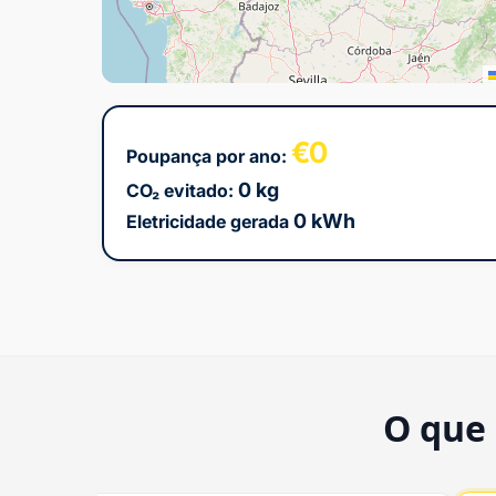
€0
Poupança por ano:
0 kg
CO₂ evitado:
0 kWh
Eletricidade gerada
O que 