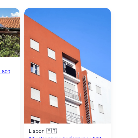
e 800
Lisbon 🇵🇹