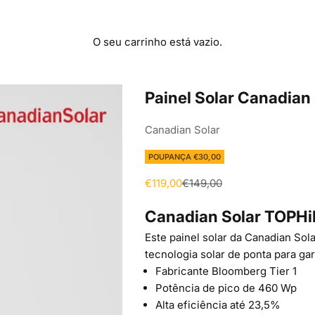
O seu carrinho está vazio.
Painel Solar Canadia
Canadian Solar
POUPANÇA €30,00
Preço de promoção
Preço normal
€119,00
€149,00
Canadian Solar TOPHi
Este painel solar da Canadian So
tecnologia solar de ponta para g
Fabricante Bloomberg Tier 1
Potência de pico de 460 Wp
Alta eficiência até 23,5%