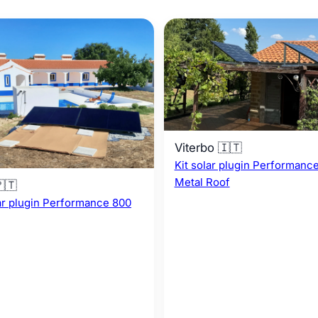
Viterbo 🇮🇹
Kit solar plugin Performanc
Metal Roof
🇹
lar plugin Performance 800