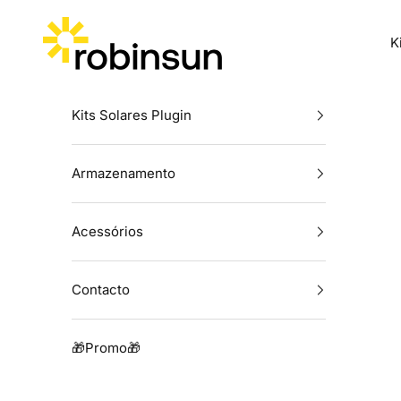
Skip to content
Robinsun
K
Kits Solares Plugin
Armazenamento
Acessórios
Contacto
🎁Promo🎁