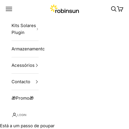
Skip to content
Robinsun
Navigation menu
Pesquisa
Carri
Kits Solares
Plugin
Armazenamento
Acessórios
Contacto
🎁Promo🎁
LOGIN
Está a um passo de poupar