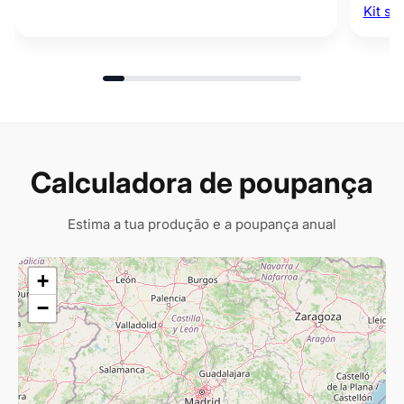
Kit so
Calculadora de poupança
Estima a tua produção e a poupança anual
+
−