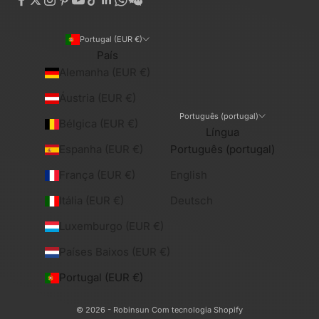
Portugal (EUR €)
País
Alemanha (EUR €)
Áustria (EUR €)
Português (portugal)
Bélgica (EUR €)
Língua
Espanha (EUR €)
Português (portugal)
França (EUR €)
English
Itália (EUR €)
Deutsch
Luxemburgo (EUR €)
Países Baixos (EUR €)
Portugal (EUR €)
© 2026 - Robinsun
Com tecnologia Shopify