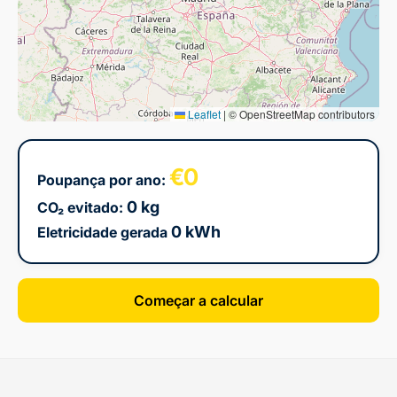
Leaflet
|
© OpenStreetMap contributors
€0
Poupança por ano:
0 kg
CO₂ evitado:
0 kWh
Eletricidade gerada
Começar a calcular