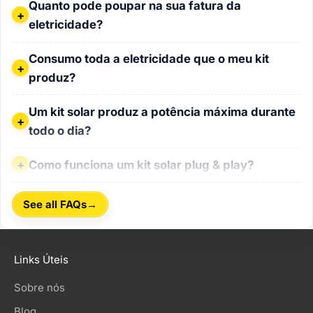
Quanto pode poupar na sua fatura da
eletricidade?
Consumo toda a eletricidade que o meu kit produz?
Consumo toda a eletricidade que o meu kit
produz?
Um kit solar produz a potência máxima durante todo o dia?
Um kit solar produz a potência máxima durante
todo o dia?
Como funciona um kit solar plug & play?
Como funciona um kit solar plug & play?
→
See all FAQs
Links Úteis
Sobre nós
Blog