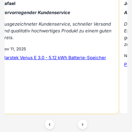
Rafael
Jos
Hervorragender Kundenservice
All
Ausgezeichneter Kundenservice, schneller Versand
Der
und qualitativ hochwertiges Produkt zu einem guten
Es 
Preis.
gel
zus
Nov 11, 2025
Nov
Marstek Venus E 3.0 - 5.12 kWh Batterie-Speicher
Per
‹
›