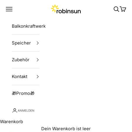
Zum Inhalt springen
Robinsun
Menü
Suchen
Ware
Balkonkraftwerke
Speicher
Zubehör
Kontakt
🎁Promo🎁
ANMELDEN
Warenkorb
Dein Warenkorb ist leer