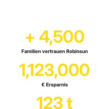
+
4,500
Familien vertrauen Robinsun
1,123,000
€ Ersparnis
123
t