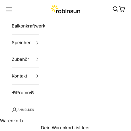
Zum Inhalt springen
Menü
Suchen
Ware
Robinsun
Balkonkraftwerke
Speicher
Zubehör
Kontakt
🎁Promo🎁
ANMELDEN
Warenkorb
Dein Warenkorb ist leer