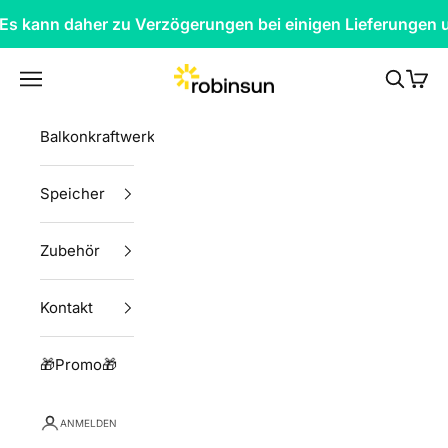
Zum Inhalt springen
. Es kann daher zu Verzögerungen bei einigen Lieferunge
Robinsun
Menü
Suchen
Ware
Balkonkraftwerke
Speicher
Zubehör
Kontakt
🎁Promo🎁
ANMELDEN