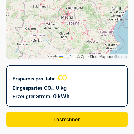
Leaflet
|
© OpenStreetMap contributors
€0
Ersparnis pro Jahr.
0 kg
Eingespartes CO₂.
0 kWh
Erzeugter Strom:
Losrechnen