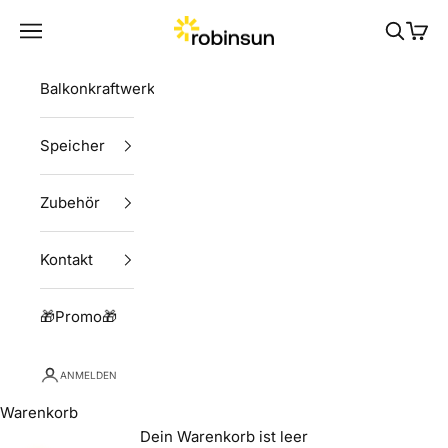
Zum Inhalt springen
Robinsun
Menü
Suchen
Ware
Balkonkraftwerke
Speicher
Zubehör
Kontakt
🎁Promo🎁
ANMELDEN
Warenkorb
Dein Warenkorb ist leer