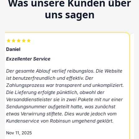
Was unsere Kunden über
uns sagen
Daniel
R
Exzellenter Service
H
Der gesamte Ablauf verlief reibungslos. Die Website
A
ist benutzerfreundlich und effektiv. Der
u
Zahlungsprozess war transparent und unkompliziert.
P
Die Lieferung erfolgte pünktlich, obwohl der
N
Versanddienstleister sie in zwei Pakete mit nur einer
Sendungsnummer aufgeteilt hatte, was zunächst
M
etwas Verwirrung stiftete. Dies wurde jedoch vom
Kundenservice von Robinsun umgehend geklärt.
Nov 11, 2025