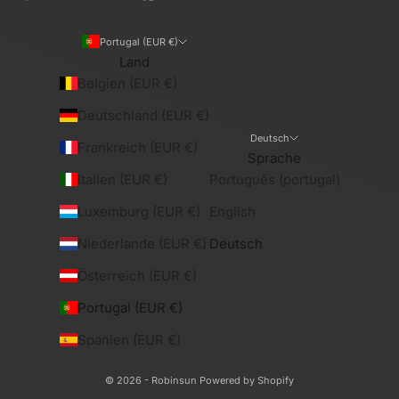
Portugal (EUR €)
Land
Belgien (EUR €)
Deutschland (EUR €)
Deutsch
Frankreich (EUR €)
Sprache
Italien (EUR €)
Português (portugal)
Luxemburg (EUR €)
English
Niederlande (EUR €)
Deutsch
Österreich (EUR €)
Portugal (EUR €)
Spanien (EUR €)
© 2026 - Robinsun
Powered by Shopify