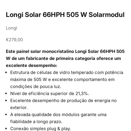
Longi Solar 66HPH 505 W Solarmodul
Longi
Angebot
€279,00
Este painel solar monocristalino Longi Solar 66HPH 505
W de um fabricante de primeira categoria oferece um
excelente desempenho:
Estrutura de células de vidro temperado com potência
máxima de 505 W e excelente comportamento em
condições de pouca luz.
Nível de eficiência superior de 21,3%.
Excelente desempenho de produção de energia no
exterior.
A elevada qualidade dos módulos garante uma
fiabilidade a longo prazo.
Conexão simples plug & play.