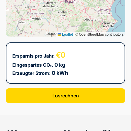
Leaflet
|
© OpenStreetMap contributors
€0
Ersparnis pro Jahr.
0 kg
Eingespartes CO₂.
0 kWh
Erzeugter Strom:
Losrechnen