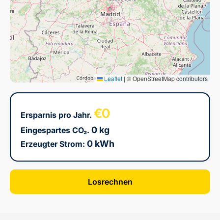
Leaflet
|
© OpenStreetMap contributors
€0
Ersparnis pro Jahr.
0 kg
Eingespartes CO₂.
0 kWh
Erzeugter Strom:
Losrechnen