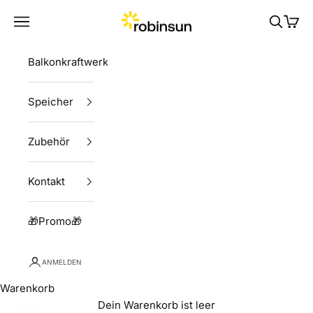
Zum Inhalt springen
Robinsun
Menü
Suchen
Ware
Balkonkraftwerke
Speicher
Zubehör
Kontakt
🎁Promo🎁
ANMELDEN
Warenkorb
Dein Warenkorb ist leer