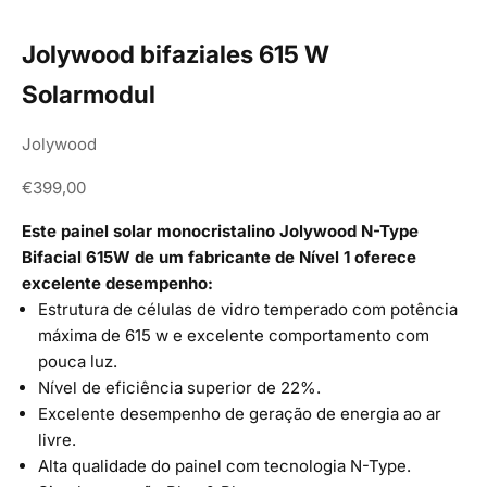
Jolywood bifaziales 615 W
Solarmodul
Jolywood
Angebot
€399,00
Este painel solar monocristalino Jolywood N-Type
Bifacial 615W de um fabricante de Nível 1 oferece
excelente desempenho:
Estrutura de células de vidro temperado com potência
máxima de 615 w e excelente comportamento com
pouca luz.
Nível de eficiência superior de 22%.
Excelente desempenho de geração de energia ao ar
livre.
Alta qualidade do painel com tecnologia N-Type.