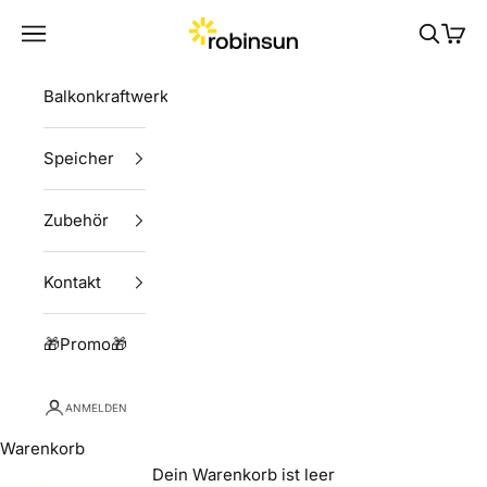
Zum Inhalt springen
Robinsun
Menü
Suchen
Ware
Balkonkraftwerke
Speicher
Zubehör
Kontakt
🎁Promo🎁
ANMELDEN
Warenkorb
Dein Warenkorb ist leer