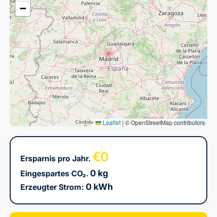
−
Leaflet
|
© OpenStreetMap contributors
€0
Ersparnis pro Jahr.
0 kg
Eingespartes CO₂.
0 kWh
Erzeugter Strom: