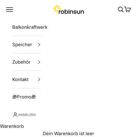
Zum Inhalt springen
Robinsun
Menü
Suchen
Ware
Balkonkraftwerke
Speicher
Zubehör
Kontakt
🎁Promo🎁
ANMELDEN
Warenkorb
Dein Warenkorb ist leer