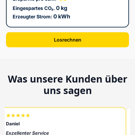
0 kg
Eingespartes CO₂.
0 kWh
Erzeugter Strom:
Losrechnen
Was unsere Kunden über
uns sagen
Daniel
Raf
Exzellenter Service
Her