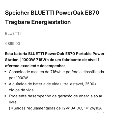
Speicher BLUETTI PowerOak EB70
Tragbare Energiestation
BLUETTI
Angebot
€899,00
Esta bateria BLUETTI PowerOak EB70 Portable Power
Station | 1000W 716Wh de um fabricante de nível 1
oferece excelente desempenho:
Capacidade maciça de 716wh e potência classificada
por 1000W
A química de bateria de vida ultra-estável, 2500+
ciclos de vida
Excelente desempenho de geração de energia ao ar
livre.
) *Saídas regulamentadas de 12V/10A DC, 1*12V/10A