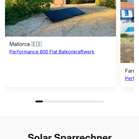
Mallorca 🇪🇸
Performance 800 Flat Balkonkraftwerk
Faro 
Perfo
Solar Sparrechner