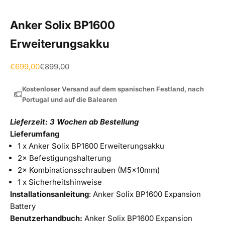
Anker Solix BP1600
Erweiterungsakku
Angebot
Regulärer Preis
€699,00
€899,00
Kostenloser Versand auf dem spanischen Festland, nach
Portugal und auf die Balearen
Lieferzeit: 3 Wochen ab Bestellung
Lieferumfang
1 x Anker Solix BP1600 Erweiterungsakku
2× Befestigungshalterung
2× Kombinationsschrauben (M5×10mm)
1 x Sicherheitshinweise
Installationsanleitung
:
Anker Solix BP1600 Expansion
Battery
Benutzerhandbuch:
Anker Solix BP1600 Expansion