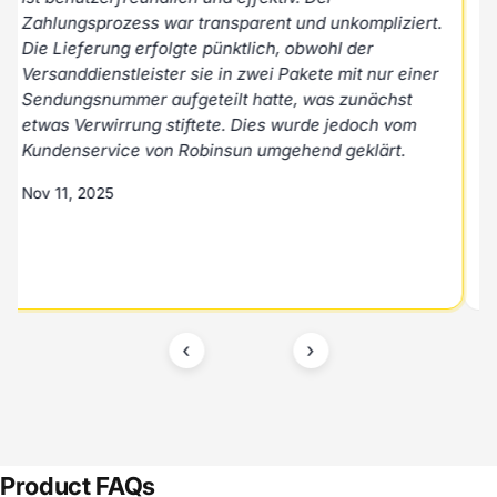
pliziert.
Preis.
r
Nov 11, 2025
nur einer
ächst
Marstek Venus E 3.0 - 5.12 kWh Batterie-Speich
ch vom
ärt.
‹
›
Product FAQs