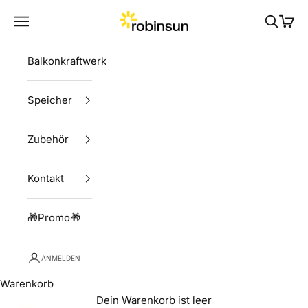
Zum Inhalt springen
Robinsun
Menü
Suchen
Ware
Balkonkraftwerke
Speicher
Zubehör
Kontakt
🎁Promo🎁
ANMELDEN
Warenkorb
Dein Warenkorb ist leer