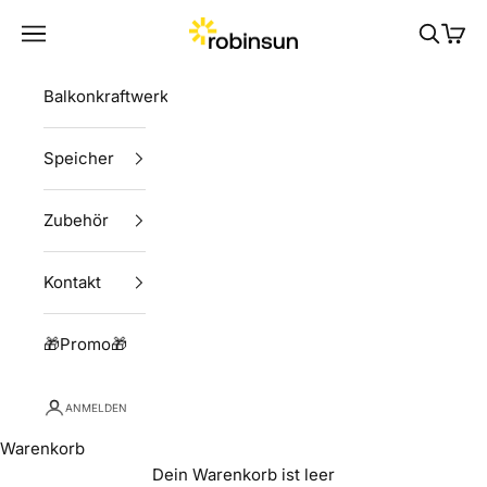
Zum Inhalt springen
Robinsun
Menü
Suchen
Ware
Balkonkraftwerke
Speicher
Zubehör
Kontakt
🎁Promo🎁
ANMELDEN
Warenkorb
Dein Warenkorb ist leer