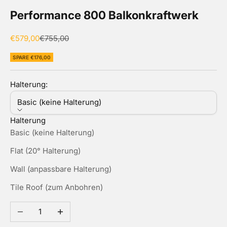
Performance 800 Balkonkraftwerk
Angebot
Regulärer Preis
€579,00
€755,00
SPARE €176,00
Halterung:
Basic (keine Halterung)
Halterung
Basic (keine Halterung)
Flat (20° Halterung)
Wall (anpassbare Halterung)
Tile Roof (zum Anbohren)
Anzahl verringern
Anzahl erhöhen