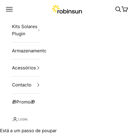
Skip to content
Robinsun
Navigation menu
Pesquisa
Carri
Kits Solares
Plugin
Armazenamento
Acessórios
Contacto
🎁Promo🎁
LOGIN
Está a um passo de poupar