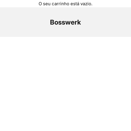
O seu carrinho está vazio.
Bosswerk
Sistemas avançados para produção de
energia superior.
Com Bosswerk