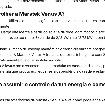
 solução de armazenamento que funcione com Smart Meter e 
tegrado.
olher a Marstek Venus A?
dade. Utiliza-a com instalações solares novas ou existentes, c
amente.
 Carga inteligente a partir do solar e da rede, com modos claro
mento, ao teu ritmo. Expande de 2,12 kWh até 12,72 kWh com b
idade. O modo de backup mantém os essenciais durante apagõe
ilidade. A Marstek Venus A trabalha de forma inteligente com 
raticamente qualquer instalação solar.
 A leva o armazenamento solar modular às casas do dia a dia, 
nergia que produces, reduzires a dependência da rede e esta
a assumir o controlo da tua energia e com
as características da
Marstek Venus A
e vê como pode encaixa