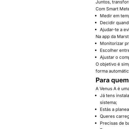
Juntos, transfor
Com Smart Mete
Medir em temp
Decidir quando
Ajudar-te a ev
Na app da Marst
Monitorizar 
Escolher entr
Ajustar o co
O objetivo é si
forma automátic
Para quem
A Venus A é uma
Já tens insta
sistema;
Estás a plane
Queres carreg
Precisas de b