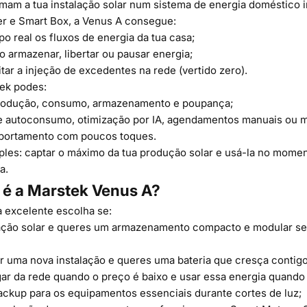
mam a tua instalação solar num sistema de energia doméstico i
r e Smart Box, a Venus A consegue:
o real os fluxos de energia da tua casa;
 armazenar, libertar ou pausar energia;
itar a injeção de excedentes na rede (vertido zero).
ek podes:
produção, consumo, armazenamento e poupança;
e autoconsumo, otimização por IA, agendamentos manuais ou 
mportamento com poucos toques.
mples: captar o máximo da tua produção solar e usá-la no momen
a.
 é a Marstek Venus A?
 excelente escolha se:
lação solar e queres um armazenamento compacto e modular s
ar uma nova instalação e queres uma bateria que cresça contigo
ar da rede quando o preço é baixo e usar essa energia quando
ackup para os equipamentos essenciais durante cortes de luz;