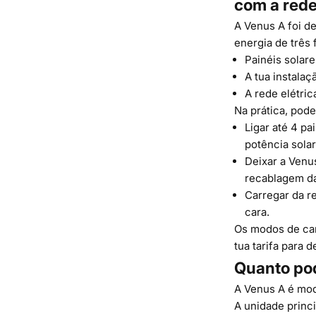
com a red
A Venus A foi d
energia de três 
Painéis solare
A tua instalaç
A rede elétric
Na prática, pode
Ligar até 4 p
potência solar
Deixar a Venu
recablagem da
Carregar da re
cara.
Os modos de car
tua tarifa para
Quanto po
A Venus A é mo
A unidade princ