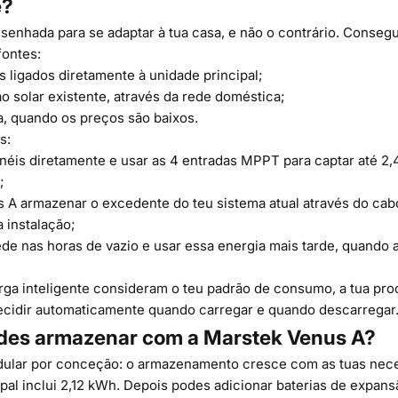
e?
esenhada para se adaptar à tua casa, e não o contrário. Conse
fontes:
s ligados diretamente à unidade principal;
ão solar existente, através da rede doméstica;
a, quando os preços são baixos.
s:
ainéis diretamente e usar as 4 entradas MPPT para captar até 2
;
s A armazenar o excedente do teu sistema atual através do ca
 instalação;
de nas horas de vazio e usar essa energia mais tarde, quando a 
ga inteligente consideram o teu padrão de consumo, a tua pro
 decidir automaticamente quando carregar e quando descarregar
des armazenar com a Marstek Venus A?
dular por conceção: o armazenamento cresce com as tuas nec
ipal inclui 2,12 kWh. Depois podes adicionar baterias de expan