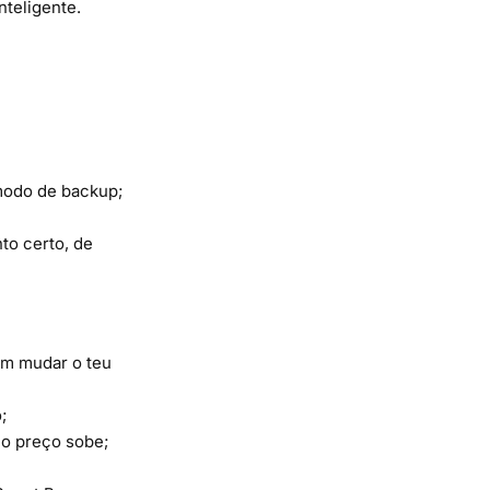
nteligente.
modo de backup;
to certo, de
em mudar o teu
;
 o preço sobe;