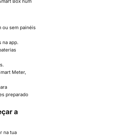
Smart Box num
om ou sem painéis
s na app.
aterias
s.
Smart Meter,
para
res preparado
eçar a
r na tua