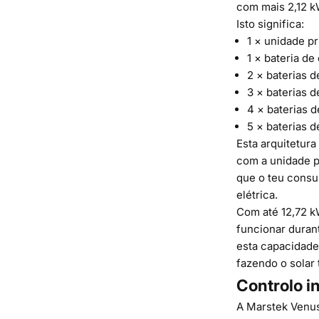
com mais 2,12 k
Isto significa:
1 × unidade p
1 × bateria d
2 × baterias 
3 × baterias 
4 × baterias 
5 × baterias 
Esta arquitetur
com a unidade p
que o teu consu
elétrica.
Com até 12,72 k
funcionar durant
esta capacidade
fazendo o solar
Controlo i
A Marstek Venus