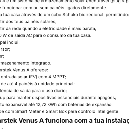
s A
é um sistema de armazenamento solar enchufável (plug & pl
 funcionar com ou sem painéis ligados diretamente.
a tua casa através de um cabo Schuko bidirecional, permitindo:
tir dos teus painéis solares;
tir da rede quando a eletricidade é mais barata;
0 W de saída AC para o consumo da tua casa.
al inclui:
rsor;
r;
rmazenamento integrado.
arstek Venus A oferece:
 entrada solar (FV) com 4 MPPT;
 de até 4 painéis à unidade principal;
ência de saída para o uso diário;
p para manter dispositivos essenciais durante apagões;
 expansível até 12,72 kWh com baterias de expansão;
de com Smart Meter e Smart Box para controlo inteligente.
stek Venus A funciona com a tua instalaç