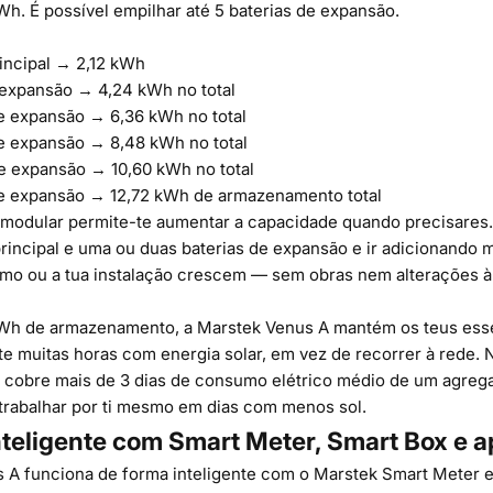
Wh. É possível empilhar até 5 baterias de expansão.
rincipal → 2,12 kWh
e expansão → 4,24 kWh no total
de expansão → 6,36 kWh no total
de expansão → 8,48 kWh no total
de expansão → 10,60 kWh no total
de expansão → 12,72 kWh de armazenamento total
a modular permite-te aumentar a capacidade quando precisare
rincipal e uma ou duas baterias de expansão e ir adicionando 
mo ou a tua instalação crescem — sem obras nem alterações à 
Wh de armazenamento, a Marstek Venus A mantém os teus esse
e muitas horas com energia solar, em vez de recorrer à rede. 
 cobre mais de 3 dias de consumo elétrico médio de um agregad
 trabalhar por ti mesmo em dias com menos sol.
nteligente com Smart Meter, Smart Box e 
 A funciona de forma inteligente com o Marstek Smart Meter e