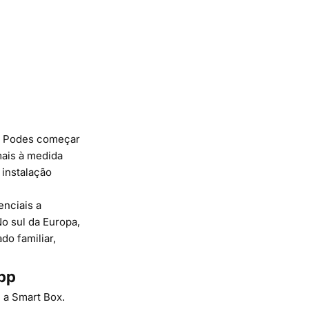
s. Podes começar
mais à medida
instalação
nciais a
No sul da Europa,
o familiar,
app
 a Smart Box.