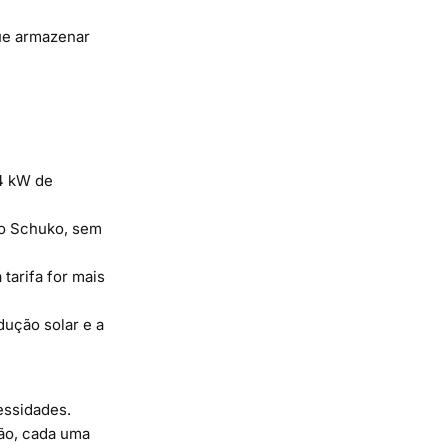
gue armazenar
,4 kW de
bo Schuko, sem
tarifa for mais
dução solar e a
.
essidades.
são, cada uma