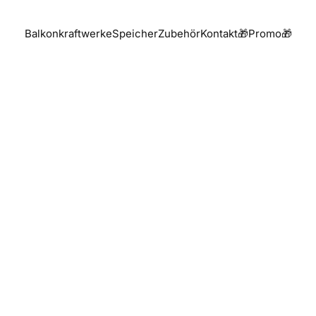
Balkonkraftwerke
Speicher
Zubehör
Kontakt
🎁Promo🎁