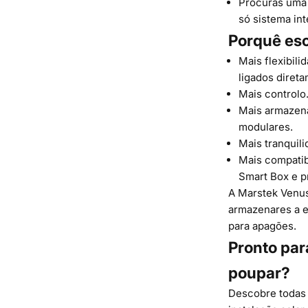
Procuras uma
só sistema in
Porquê esc
Mais flexibili
ligados diret
Mais controlo.
Mais armazena
modulares.
Mais tranquil
Mais compatib
Smart Box e p
A Marstek Venus
armazenares a e
para apagões.
Pronto par
poupar?
Descobre todas 