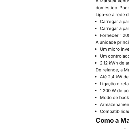
A Marstek Venu
doméstico. Pode
Liga-se à rede d
Carregar a par
Carregar a par
Fornecer 1 20
A unidade princip
Um micro inve
Um controlado
2,12 kWh de a
De relance, a M
Até 2,4 kW de
Ligação direta
1 200 W de pot
Modo de backu
Armazenamento
Compatibilida
Como a Mar