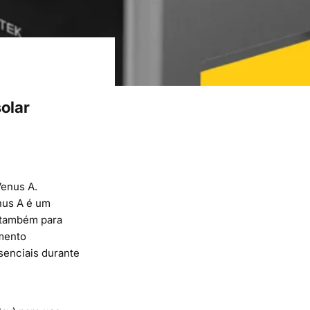
olar
Venus A
.
nus A é um
 também para
amento
senciais durante