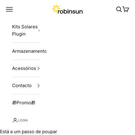
Skip to content
Robinsun
Navigation menu
Pesquisa
Carri
Kits Solares
Plugin
Armazenamento
Acessórios
Contacto
🎁Promo🎁
LOGIN
Está a um passo de poupar