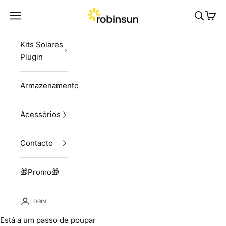
Skip to content
Robinsun
Navigation menu
Pesquisa
Carri
Kits Solares
Plugin
Armazenamento
Acessórios
Contacto
🎁Promo🎁
LOGIN
Está a um passo de poupar