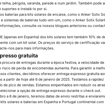
e telha, pérgola, varanda, parede e num jardim. Também pode ad
 suportes e instalá-lo por si.
mos
baterias para kits solares de encaixe
, como o Anker Solix So
, e
sistemas de baterias tudo-em-um
, como o Anker Solix Solar
 informações, consulte os nossos blogues anteriores ou contac
CIE
(apenas em Espanha) dos kits solares tem também 10% de d
mente com um kit solar. Os preços do serviço de certificação v
tacte-nos para mais informações.
presso gratuita
a procura de entregas durante a época festiva, a velocidade de
 risco de perda de encomendas aumenta. Para garantir a melh
ssos clientes, decidimos oferecer entrega expresso gratuita ao
 a partir de hoje até 6 de janeiro de 2025. Testámos a rapidez
do de pico de vendas. Estamos empenhados em reduzir os atras
 selecionar a opção de entrega expresso durante o check out.
ro a 6 de janeiro, teremos datas de envio restritas e enviarem
its solares e baterias em Espanha e Portugal continental com