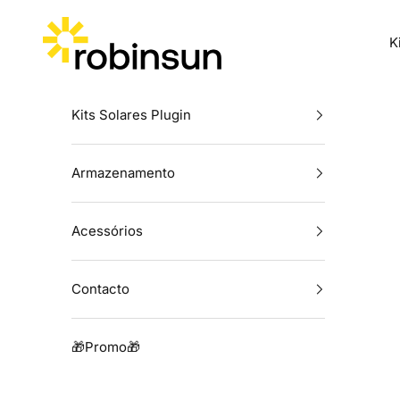
Skip to content
Robinsun
K
Kits Solares Plugin
Armazenamento
Acessórios
Contacto
🎁Promo🎁