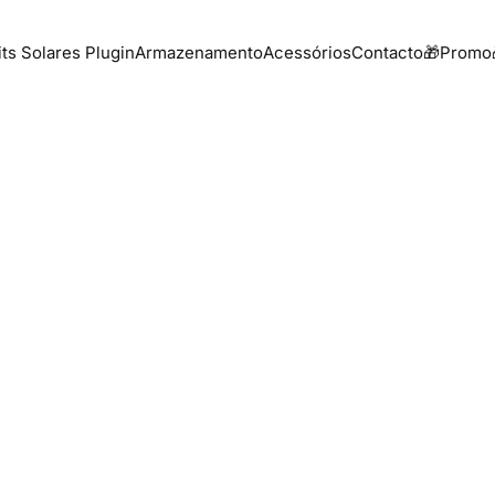
its Solares Plugin
Armazenamento
Acessórios
Contacto
🎁Promo