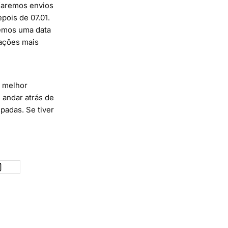
 faremos envios
pois de 07.01.
emos uma data
mações mais
a melhor
 andar atrás de
adas. Se tiver