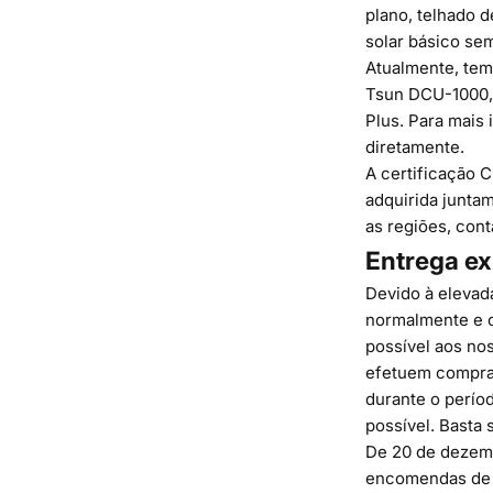
plano, telhado d
solar básico sem
Atualmente, te
Tsun DCU-1000
Plus. Para mais
diretamente.
A certificação 
adquirida junta
as regiões, con
Entrega ex
Devido à elevad
normalmente e o
possível aos no
efetuem compras
durante o perío
possível. Basta
De 20 de dezemb
encomendas de k