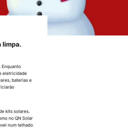
 limpa.
.
Enquanto
 eletricidade
ares, baterias e
ficiarão
e kits solares.
omo no
QN Solar
ável num telhado