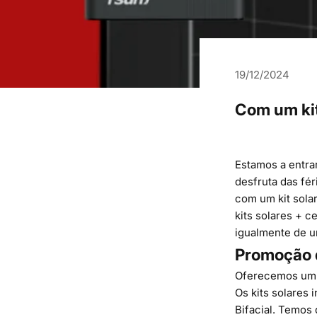
19/12/2024
Com um kit
Estamos a entra
desfruta das fér
com um kit sola
kits solares + c
igualmente de u
Promoção d
Oferecemos um 
Os kits solares
i
Bifacial
. Temos 