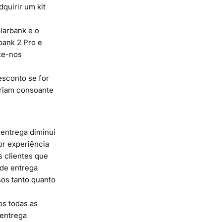
quirir um kit
larbank e o
bank 2 Pro e
te-nos
esconto se for
ariam consoante
 entrega diminui
or experiência
s clientes que
 de entrega
os tanto quanto
os todas as
 entrega